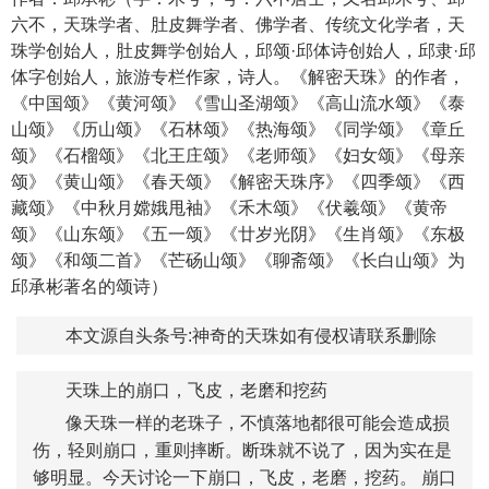
六不，天珠学者、肚皮舞学者、
佛学
者、传统文化学者，天
珠学创始人，肚皮舞学创始人，邱颂·邱体诗创始人，邱隶·邱
体字创始人，旅游专栏作家，诗人。《解密天珠》的作者，
《中国颂》《
黄河颂
》《雪山圣湖颂》《高山流水颂》《
泰
山颂
》《历山颂》《石林颂》《热海颂》《同学颂》《章丘
颂》《石榴颂》《北王庄颂》《老师颂》《妇女颂》《母亲
颂》《黄山颂》《春天颂》《解密天珠序》《四季颂》《西
藏颂》《中秋月嫦娥甩袖》《禾木颂》《伏羲颂》《黄帝
颂》《山东颂》《五一颂》《廿岁光阴》《生肖颂》《东极
颂》《和颂二首》《芒砀山颂》《聊斋颂》《长白山颂》为
邱承彬著名的颂诗）
本文源自头条号:神奇的天珠如有侵权请联系删除
天珠上的崩口，飞皮，老磨和挖药
像天珠一样的老珠子，不慎落地都很可能会造成损
伤，轻则崩口，重则摔断。断珠就不说了，因为实在是
够明显。今天讨论一下崩口，飞皮，老磨，挖药。 崩口