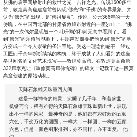
从佛的眉宇间放射出的救世之光，吉祥之光。传说1600多年
前，
敦煌莫高窟
建窟前曾闪现“佛光”和“千佛”的奇异景象。并
认为“佛光”的出现，是“佛祖显灵”。传说，公元366年的一天
傍晚，在中国西北部的甘肃省敦煌市附近的一座沙山上，“佛
光”的一次偶尔呈现被一个叫乐僔的和尚无意中看到了。看
到“佛光”的乐僔当即跪下，并朗声发愿要把他见到“佛光”的地
方变成一个令人崇敬的圣洁宝地。受这一理念的感召，经过
工匠们千余年断断续续的构筑，终于成就了人们看到的这座
举世闻名的文化艺术瑰宝——敦煌莫高窟。在敦煌莫高窟第
332窟李克让《重修莫高窟佛龛碑》的碑文上记载了这一段
莫
高窟
创建的原始动机。
天降石象雄天珠重回人间
这是一群神奇的精灵，沉睡了几千年，和谐盛世，
机缘巧合，稀有难得的天降石象雄天珠重新出世，展现
出不一样的风彩。最神奇的是，他们都有彩虹般的五颜
六色，千变万化的圆圈，一样大，一样圆，一样的五颜
六色，但是，颜色图形排列，亦不同样，亦不重复。 他
们