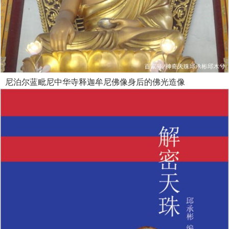
尼泊尔蓝毗尼中华寺释迦牟尼佛像身后的佛光造像