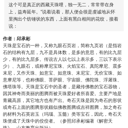
这个可是真正的西藏天珠哩，独一无二，常常带在身
上，益寿延年。”说着说着，那人便会很是虔诚地从怀
里掏出个纺锤状的东西，上面有黑白相间的花纹，接着
说：
作者：邱承彬
天珠
是宝石的一种，又称
九眼石页岩
，简称九页岩（是指岩
石的结构有九层，九不是具体数，是多的意思，有的比九层
少，有的比九层多。传说古人以七以上表示多，三以下表示
少）、九眼石，或称
摩尼宝珠
、火焰宝石、
真陀摩尼
、
震多
末尼
，又作天珠、如意宝、如意珠、末尼宝、无价宝珠、如
意摩尼等，也称佛眼、菩萨眼、宇宙眼、佛陀珠、浮屠珠、
佛塔珠等。天珠是宝石中的圣者，是藏传佛教的宝石器物，
因其神奇而美丽的图腾而被天珠爱好者所喜爱。主要产地是
青藏高原，其它地方也有产出。奇石天珠是因为奇石的形状
或奇石上面的图腾形状颇似佛教图腾或吉祥图腾，加之奇石
的材料为
石英岩玉
（
玛瑙
、
玉髓
）类等宝石，因此，奇石天
珠便成了天珠中的佼佼者。（参照邱承彬编著《解密天
珠》，山东教育出版社）