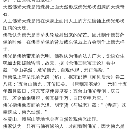
天然佛光天珠是指珠身上面天然形成佛光形状图腾的天珠奇
石。
人工佛光天珠是指在珠身上面用人工的方法镶蚀上佛光形状
图腾的天珠。
佛教认为佛光是菩萨头轮放射出来的光芒。因此制作佛菩萨
像的时候，在佛菩萨像的背后或头像后上方会制作上佛光样
子。
佛光是佛所带来的光明。佛教认为佛的法力广大，觉悟众生
犹如太阳破除昏暗，故云。据《念佛三昧宝王论》卷中
载：“金山晃然，魔光佛光，自观他观，邪正混杂。”
谓佛像上空呈现的光燄（焰）。据宋邵博《闻见后录》卷二
八载：“
五台山
佛光，其传旧矣。《唐穆宗实录》：元和 十五
年四月四日，河东节度使
裴度
奏：
五台山佛光寺
侧，庆云
现，若金仙乘
狻猊
，领其徒千万，自巳至申乃灭。”
佛光指佛像表面的光泽。明
李贽
《与城老》载：“（寺庙）既
幸落成，佛光灿然。”
在黄山、
峨眉山
等地也会有自然景观佛光出现。
佛家认为，只有与佛有缘的人，才能看到佛光，因为佛光是