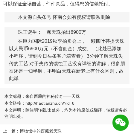
可以保证全场自营，件件真品，值得您的信赖托付。
本文源自头条号:怀南会如有侵权请联系删除
珠王诞生：一颗天珠拍出6900万
在巨力国际2019秋季拍卖会上，一颗四叶菩提天珠
以人民币6900万元（不含佣金）成交。 （此处已添加
小程序，请到今日头条客户端查看） 3分钟了解天珠失
传的工艺 对于失传的镶蚀工艺没有详细的讲解，很多朋
友还是一知半解，不明白天珠在新老上有什么区别，故
此详
本文标题：来自西藏的神秘传奇——天珠
本文链接：http://haotianzhu.cn/?id=8
本文声明：除注明转载/出处外，均为本站原创或翻译，转载请务必
注明出处。
上一篇：
博物馆中的西藏老天珠