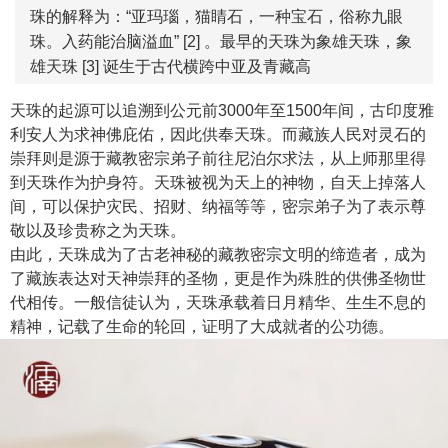
珠的解释为：“亚玛瑙，猫睛石，一种宝石，俗称九眼
珠。入药能治脑溢血” [2] 。最早的天珠为象雄天珠，象
雄天珠 [3] 诞生于古代横跨中亚及青藏高
天珠的起源可以追溯到公元前3000年至1500年间，古印度雅
利安人为求神佛庇佑，因此供奉天珠。而藏族人民对灵石的
崇拜则是源于藏教密宗弟子前往尼泊尔求法，从上师那里得
到天珠作为护身符。天珠被视为天上的神物，自天上掉落人
间，可以保护灾民、招财、纳福等等，密宗弟子为了表示尊
敬以及珍贵称之为天珠。
由此，天珠成为了古老神秘的藏教密宗文明的缔造者，成为
了藏族表达对天神崇拜的圣物，更是作为殊胜的供佛圣物世
代相传。一般信徒认为，天珠承载着日月精华、生生不息的
精神，记载了生命的轮回，证明了大成就者的公功德。