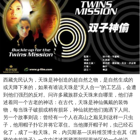
西藏先民认为，天珠是神创造的超自然之物，是自然生成的
或天降下来的，如果有谁说天珠是“天人合一”的工艺品，会遭
到他们强烈的反对。问许多藏族群众天珠来自哪里，他们讲
述着同一个古老的神话：在古代，天珠是神仙佩戴的装饰
物，每当珠子破损或稍有损坏，神仙就把他们抛洒下人间。
另一个故事则说：曾经有一个人在高山之巅见到这样一只虫
子，他用帽子扑它并将它罩住。当他挪开帽子时，虫已经石
化了，成了一粒天珠。R．内贝斯基—沃科维茨博士在其《西
藏的史前珠子》一文中讲述西藏西部阿里地区的一个传说。