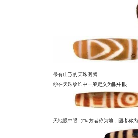
带有山形的天珠图腾
ⓞ在天珠纹饰中一般定义为眼中眼
天地眼中眼（□○方者称为地，圆者称