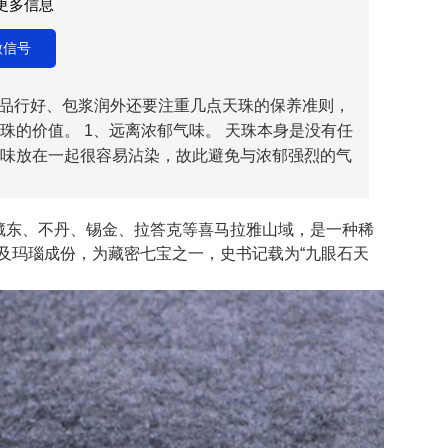
取更多信息
微信号
品行好、包浆润外还要注重几点天珠的保养准则，
珠的价值。 1、远离浓郁气味。 天珠本身是没有任
味放在一起很容易沾染，故此避免与浓郁强烈的气
、藏东、不丹、锡金、拉答克等喜马拉雅山域，是一种稀
及玛瑙成份，为藏密七宝之一，史书记载为“九眼石天
。