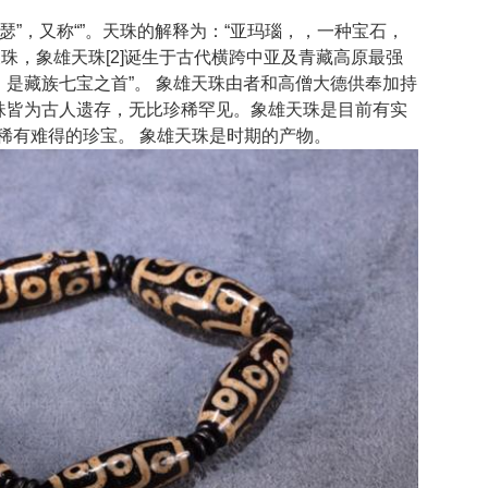
或“瑟”，又称“”。天珠的解释为：“亚玛瑙，，一种宝石，
珠，象雄天珠[2]诞生于古代横跨中亚及青藏高原最强
，是藏族七宝之首”。 象雄天珠由者和高僧大德供奉加持
天珠皆为古人遗存，无比珍稀罕见。象雄天珠是目前有实
稀有难得的珍宝。 象雄天珠是时期的产物。